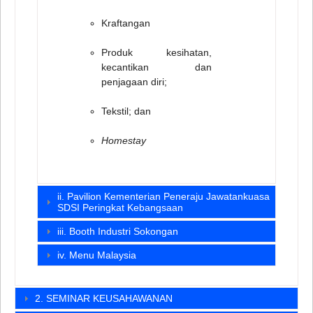
Kraftangan
Produk kesihatan,
kecantikan dan
penjagaan diri;
Tekstil; dan
Homestay
ii. Pavilion Kementerian Peneraju Jawatankuasa
SDSI Peringkat Kebangsaan
iii. Booth Industri Sokongan
iv. Menu Malaysia
2. SEMINAR KEUSAHAWANAN