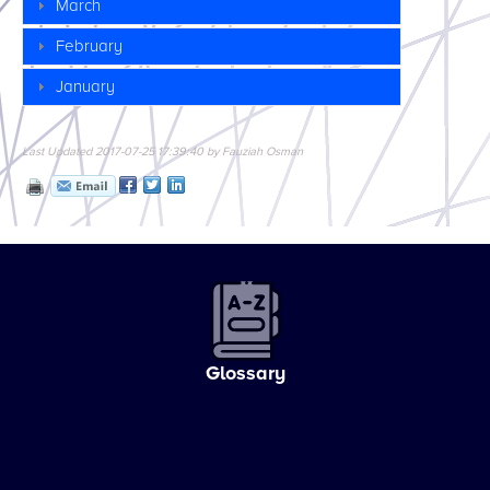
March
February
January
Last Updated 2017-07-25 17:39:40 by Fauziah Osman
Glossary