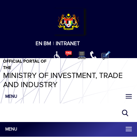
T
T
T
T
T
ABeeZee
×
EN
BM
|
INTRANET
OFFICIAL PORTAL OF
THE
MINISTRY OF INVESTMENT, TRADE
AND INDUSTRY
MENU
MENU