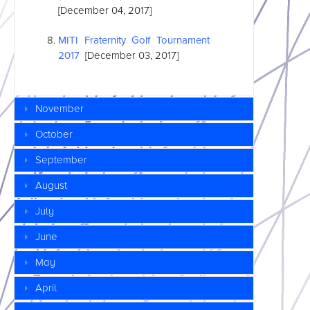
[December 04, 2017]
MITI Fraternity Golf Tournament
2017
[December 03, 2017]
November
October
September
August
July
June
May
April